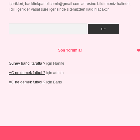
içerikleri,
backlinkpanelicomtr@gmail.com
adresine bildirmeniz halinde,
ilgili içerikler yasal süre içerisinde sitemizden kaldırılacaktır.
Arama
Son Yorumlar
Güney hangi tarafta ?
için
Hanife
AC ne demek futbol ?
için
admin
AC ne demek futbol ?
için
Barış
asino.online