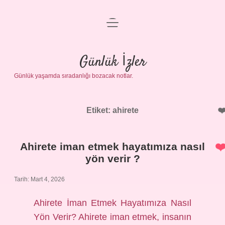
menüyü
Anasayfa
aç
Gizlilik Politikası
Günlük İzler
Günlük yaşamda sıradanlığı bozacak notlar.
Yasal Uyarı
Hakkımızda
Etiket:
ahirete
Ahirete iman etmek hayatımıza nasıl
yön verir ?
Tarih: Mart 4, 2026
Ahirete İman Etmek Hayatımıza Nasıl
Yön Verir? Ahirete iman etmek, insanın