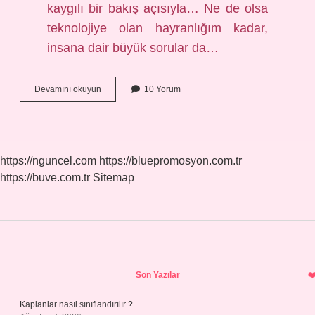
kaygılı bir bakış açısıyla… Ne de olsa
teknolojiye olan hayranlığım kadar,
insana dair büyük sorular da…
Ahirete
Devamını okuyun
10 Yorum
iman
etmek
hayatımıza
nasıl
yön
https://nguncel.com
https://bluepromosyon.com.tr
verir
https://buve.com.tr
Sitemap
?
Sidebar
Son Yazılar
Kaplanlar nasıl sınıflandırılır ?