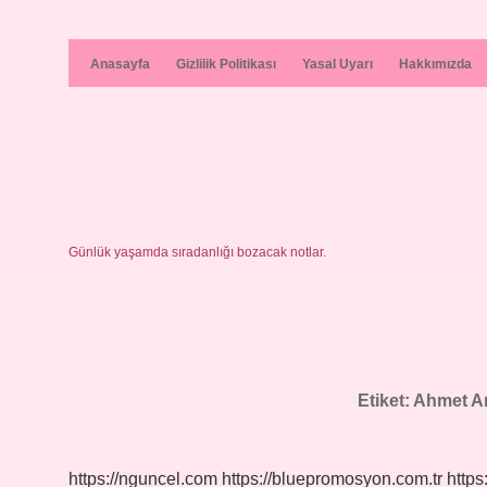
Anasayfa
Gizlilik Politikası
Yasal Uyarı
Hakkımızda
Günlük yaşamda sıradanlığı bozacak notlar.
Etiket:
Ahmet Ari
https://nguncel.com
https://bluepromosyon.com.tr
https