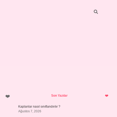
Sidebar
vdcasino.on
Son Yazılar
Kaplanlar nasıl sınıflandırılır ?
Ağustos 7, 2026