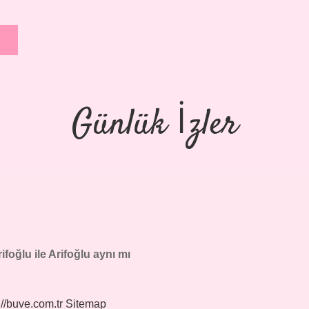
Günlük İzler
foğlu ile Arifoğlu aynı mı
://buve.com.tr
Sitemap