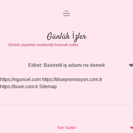
menüyü
Anasayfa
aç
Gizlilik Politikası
Günlük İzler
Günlük yaşamda sıradanlığı bozacak notlar.
Yasal Uyarı
Hakkımızda
Etiket:
Basiretli iş adamı ne demek
https://nguncel.com
https://bluepromosyon.com.tr
https://buve.com.tr
Sitemap
Sidebar
Son Yazılar