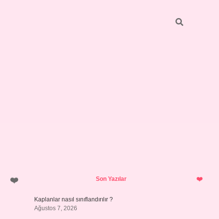
Sidebar
vdcasino.o
Son Yazılar
Kaplanlar nasıl sınıflandırılır ?
Ağustos 7, 2026