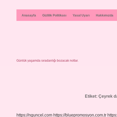
Anasayfa
Gizlilik Politikası
Yasal Uyarı
Hakkımızda
Günlük yaşamda sıradanlığı bozacak notlar.
Etiket:
Çeyrek da
https://nguncel.com
https://bluepromosyon.com.tr
https