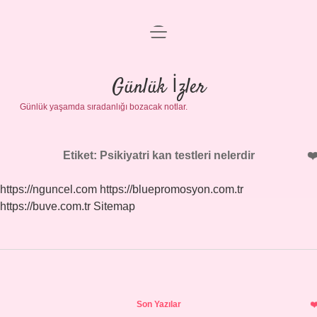
menüyü
Anasayfa
aç
Gizlilik Politikası
Günlük İzler
Günlük yaşamda sıradanlığı bozacak notlar.
Yasal Uyarı
Hakkımızda
Etiket:
Psikiyatri kan testleri nelerdir
https://nguncel.com
https://bluepromosyon.com.tr
https://buve.com.tr
Sitemap
Sidebar
Son Yazılar