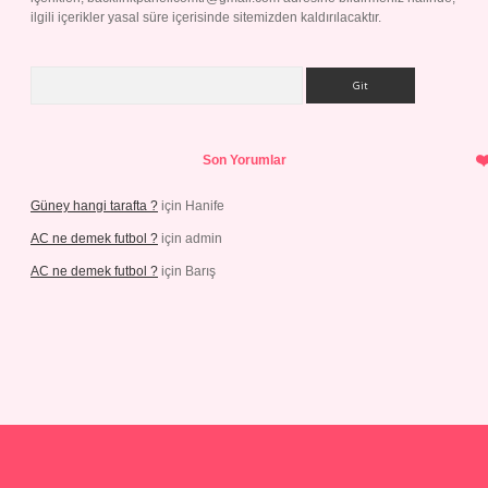
ilgili içerikler yasal süre içerisinde sitemizden kaldırılacaktır.
Arama
Son Yorumlar
Güney hangi tarafta ?
için
Hanife
AC ne demek futbol ?
için
admin
AC ne demek futbol ?
için
Barış
casino.online