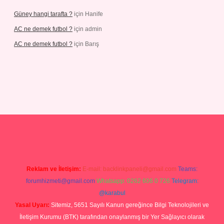
Güney hangi tarafta ?
için
Hanife
AC ne demek futbol ?
için
admin
AC ne demek futbol ?
için
Barış
line
Reklam ve İletişim:
E-mail:
backlinkpaneli@gmail.com
Teams:
forumhizmeti@gmail.com
Whatsapp: 0262 606 0 726
Telegram:
@karabul
Yasal Uyarı:
Sitemiz, 5651 Sayılı Kanun gereğince Bilgi Teknolojileri ve
İletişim Kurumu (BTK) tarafından onaylanmış bir Yer Sağlayıcı olarak